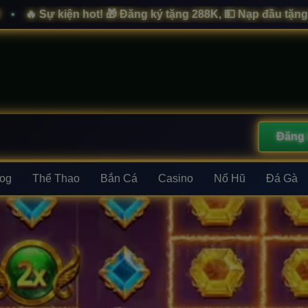
! 🎁 Đăng ký tặng 288K, 💵 Nạp đầu tặng thêm 488K, ⭐ Tham 
Đăng 
og
Thể Thao
Bắn Cá
Casino
Nổ Hũ
Đá Gà