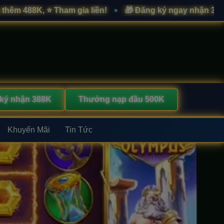
gia liền!
•
🎁 Đăng ký ngay nhận 388K! Thưởng nạp đầu 50
ký nhận 388K
Thưởng nạp đầu 500K
Khuyến Mãi
Tin Tức