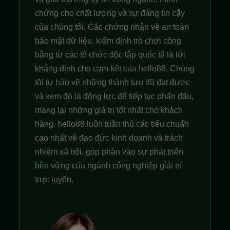
chứng cho chất lượng và sự đáng tin cậy
của chúng tôi. Các chứng nhận về an toàn
bảo mật dữ liệu, kiểm định trò chơi công
bằng từ các tổ chức độc lập quốc tế là lời
khẳng định cho cam kết của hello88. Chúng
tôi tự hào về những thành tựu đã đạt được
và xem đó là động lực để tiếp tục phấn đấu,
mang lại những giá trị tốt nhất cho khách
hàng. hello88 luôn tuân thủ các tiêu chuẩn
cao nhất về đạo đức kinh doanh và trách
nhiệm xã hội, góp phần vào sự phát triển
bền vững của ngành công nghiệp giải trí
trực tuyến.