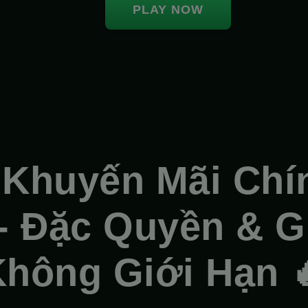
PLAY NOW
 Khuyến Mãi Ch
- Đặc Quyền & Gi
hông Giới Hạn 