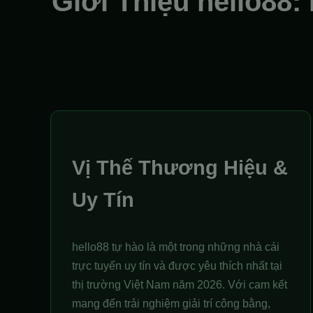
Giới Thiệu hello88:
Vị Thế Thương Hiệu &
Uy Tín
hello88 tự hào là một trong những nhà cái
trực tuyến uy tín và được yêu thích nhất tại
thị trường Việt Nam năm 2026. Với cam kết
mang đến trải nghiệm giải trí công bằng,