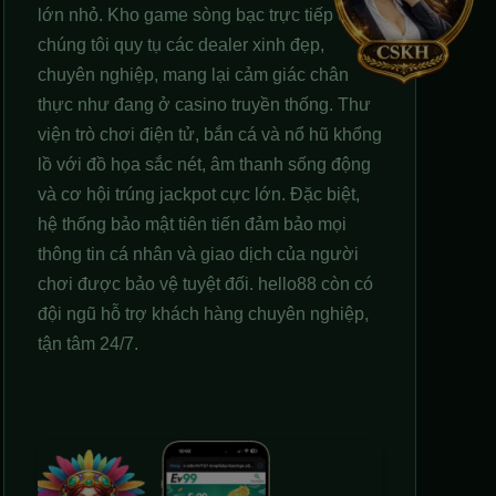
lớn nhỏ. Kho game sòng bạc trực tiếp của
chúng tôi quy tụ các dealer xinh đẹp,
chuyên nghiệp, mang lại cảm giác chân
thực như đang ở casino truyền thống. Thư
viện trò chơi điện tử, bắn cá và nổ hũ khổng
lồ với đồ họa sắc nét, âm thanh sống động
và cơ hội trúng jackpot cực lớn. Đặc biệt,
hệ thống bảo mật tiên tiến đảm bảo mọi
thông tin cá nhân và giao dịch của người
chơi được bảo vệ tuyệt đối. hello88 còn có
đội ngũ hỗ trợ khách hàng chuyên nghiệp,
tận tâm 24/7.