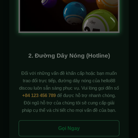
2. Đường Dây Nóng (Hotline)
Đối với những vấn đề khẩn cấp hoặc bạn muốn
trao đổi trực tiếp, đường dây nóng của hello88
discou luôn sẵn sàng phục vụ. Vui lòng gọi đến số
+84 123 456 789
để được hỗ trợ nhanh chóng.
Đội ngũ hỗ trợ của chúng tôi sẽ cung cấp giải
pháp cụ thể và chi tiết cho mọi vấn đề của bạn.
Gọi Ngay