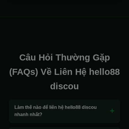
Câu Hỏi Thường Gặp
(FAQs) Về Liên Hệ hello88
discou
Làm thế nào để liên hệ hello88 discou
+
nhanh nhất?