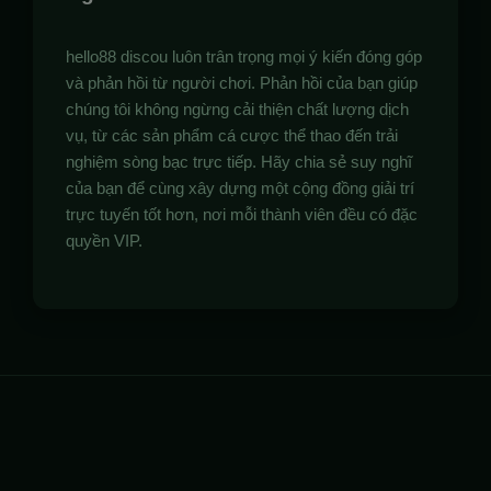
hello88 discou luôn trân trọng mọi ý kiến đóng góp
và phản hồi từ người chơi. Phản hồi của bạn giúp
chúng tôi không ngừng cải thiện chất lượng dịch
vụ, từ các sản phẩm cá cược thể thao đến trải
nghiệm sòng bạc trực tiếp. Hãy chia sẻ suy nghĩ
của bạn để cùng xây dựng một cộng đồng giải trí
trực tuyến tốt hơn, nơi mỗi thành viên đều có đặc
quyền VIP.