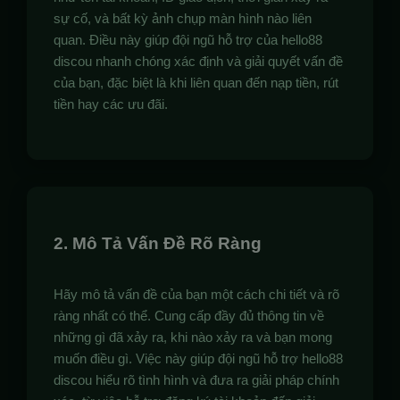
sự cố, và bất kỳ ảnh chụp màn hình nào liên
quan. Điều này giúp đội ngũ hỗ trợ của hello88
discou nhanh chóng xác định và giải quyết vấn đề
của bạn, đặc biệt là khi liên quan đến nạp tiền, rút
tiền hay các ưu đãi.
2. Mô Tả Vấn Đề Rõ Ràng
Hãy mô tả vấn đề của bạn một cách chi tiết và rõ
ràng nhất có thể. Cung cấp đầy đủ thông tin về
những gì đã xảy ra, khi nào xảy ra và bạn mong
muốn điều gì. Việc này giúp đội ngũ hỗ trợ hello88
discou hiểu rõ tình hình và đưa ra giải pháp chính