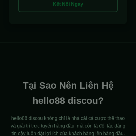
Kết Nối Ngay
Tại Sao Nên Liên Hệ
hello88 discou?
hello88 discou không chỉ là nhà cái cá cược thể thao
và giải trí trực tuyến hàng đầu, mà còn là đối tác đáng
tin cậy luôn đặt lợi ích của khách hàng lên hàng đầu.