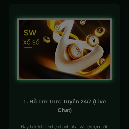
1. Hỗ Trợ Trực Tuyến 24/7 (Live
Chat)
Đây là kênh liên hệ nhanh nhất và tiện lợi nhất.