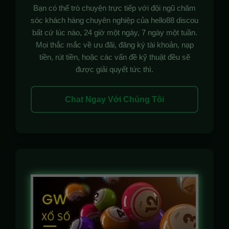
Bạn có thể trò chuyện trực tiếp với đội ngũ chăm
sóc khách hàng chuyên nghiệp của hello88 discou
bất cứ lúc nào, 24 giờ một ngày, 7 ngày một tuần.
Mọi thắc mắc về ưu đãi, đăng ký tài khoản, nạp
tiền, rút tiền, hoặc các vấn đề kỹ thuật đều sẽ
được giải quyết tức thì.
Chat Ngay Với Chúng Tôi