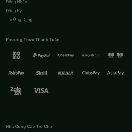
Đăng Nhập
Đăng Ký
Tải Ứng Dụng
Phương Thức Thanh Toán
Nhà Cung Cấp Trò Chơi