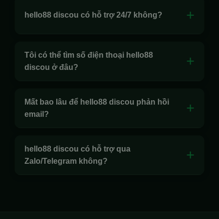
+
hello88 discou có hỗ trợ 24/7 không?
Tôi có thể tìm số điện thoại hello88
+
discou ở đâu?
Mất bao lâu để hello88 discou phản hồi
+
email?
hello88 discou có hỗ trợ qua
+
Zalo/Telegram không?