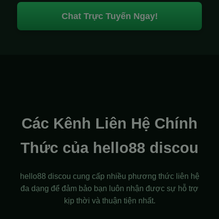
Chat Trực Tuyến Ngay!
Các Kênh Liên Hệ Chính
Thức của hello88 discou
hello88 discou cung cấp nhiều phương thức liên hệ
đa dạng để đảm bảo bạn luôn nhận được sự hỗ trợ
kịp thời và thuận tiện nhất.